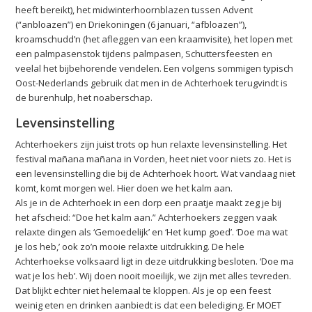
heeft bereikt), het midwinterhoornblazen tussen Advent
(“anbloazen”) en Driekoningen (6 januari, “afbloazen”),
kroamschudd’n (het afleggen van een kraamvisite), het lopen met
een palmpasenstok tijdens palmpasen, Schuttersfeesten en
veelal het bijbehorende vendelen. Een volgens sommigen typisch
Oost-Nederlands gebruik dat men in de Achterhoek terugvindt is
de burenhulp, het noaberschap.
Levensinstelling
Achterhoekers zijn juist trots op hun relaxte levensinstelling. Het
festival mañana mañana in Vorden, heet niet voor niets zo. Het is
een levensinstelling die bij de Achterhoek hoort. Wat vandaag niet
komt, komt morgen wel. Hier doen we het kalm aan.
Als je in de Achterhoek in een dorp een praatje maakt zeg je bij
het afscheid: “Doe het kalm aan.” Achterhoekers zeggen vaak
relaxte dingen als ‘Gemoedelijk’ en ‘Het kump goed’. ‘Doe ma wat
je los heb,’ ook zo’n mooie relaxte uitdrukking. De hele
Achterhoekse volksaard ligt in deze uitdrukking besloten. ‘Doe ma
wat je los heb’. Wij doen nooit moeilijk, we zijn met alles tevreden.
Dat blijkt echter niet helemaal te kloppen. Als je op een feest
weinig eten en drinken aanbiedt is dat een belediging. Er MOET