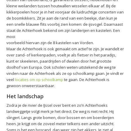
kleine weilanden tussen houtwallen wisselen elkaar af. Bij de
kikkerpoelen hoor je in het voorjaar de luidruchtige concerten van
de boomkikkers. Zit je aan de rand van een beekje, dan kun je
een snelle blauwe flits voorbij zien komen: de ijsvogel. Daarnaast
staat de Achterhoek bekend om zijn landerijen en kastelen. Een
mooi
voorbeeld hiervan zijn de 8 kastelen van Vorden.
Maar de Achterhoek is ook gemaakt om actief te zijn. Je wandelt er
over zand- of kerkenpaden, voelt je als fietser in het paradijs,
kunt er skeeleren, paardrijden of dwalen door het grootste
doolhof van Europa. Ook scholen weten uitstekend de weg te
vinden naar de Achterhoek als ze op schoolkamp gaan. Je vindt er
veel
locaties om op schoolkamp
te gaan. De Achterhoek is
gewoon onweerstaanbaar.
Het landschap
Zodra je de rivier de IJssel over bent en zo’n Achterhoeks
landweggetje volgt merk je het direct. De weg is niet recht. Hij
slingert. Langs grote bomen, door bossen en om boerderijen
heen. Je krijgt om de zoveel meter telkens een ander uitzicht.
Soms is het een bosrand, dan weer zijn het akkers. Je ziet al