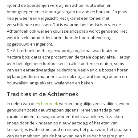
rijdend de boerderijen verdwijnen achter houtwallen en
boomgroepen en er lopen golvingen tot aan de horizon. En plots
heb je weer een vergezicht. Het lijkt net een toneel met
verschillende coulissen. Dat is waarom het landschap van de
Achterhoek ook wel een coulisselandschap wordt genoemd. Het
werd in vele honderden jaren door de boerenbevolking
opgebouwd en ingericht.
De Achterhoek heeft tegenwoordig nog bijna twaalfduizend
hectare bos; dat is acht procent van de totale oppervlakte. Het zijn
over het algemeen loofbossen, in alle soorten en maten, soms
van een eerbiedwaardige ouderdom. Veel van die bossen horen
bij landgoederen maar er staan ook nogal wat boomgroepen en
houtwallen langs akkers, weilanden en beken.
Tradities in de Achterhoek
In delen van de
Achterhoek
worden nog altijd veel tradities levend
gehouden zoals dauwtrappen (tijdens Hemelvaartsdag), het
carbidschieten, ‘nieuwjaar winnen’ (het inzamelen van zakken
snoep door de kinderen op nieuwjaarsdag) of het eten van
kniepertjes (wafels) met oud en nieuw, het paasvuur, het plaatsen
van een meiboom (als de bouw van een huis het hoogste punt