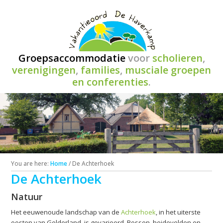
Groepsaccommodatie
voor
scholieren
,
verenigingen
,
families
,
musciale groepen
en conferenties
.
You are here:
Home
/
De Achterhoek
De Achterhoek
Natuur
Het eeuwenoude landschap van de
Achterhoek
, in het uiterste
oosten van Gelderland, is gevarieerd. Bossen, heidevelden en