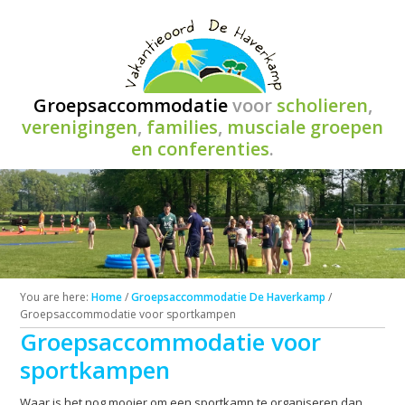
Groepsaccommodatie
voor
scholieren
,
verenigingen
,
families
,
musciale groepen
en conferenties
.
You are here:
Home
/
Groepsaccommodatie De Haverkamp
/
Groepsaccommodatie voor sportkampen
Groepsaccommodatie voor
sportkampen
Waar is het nog mooier om een sportkamp te organiseren dan