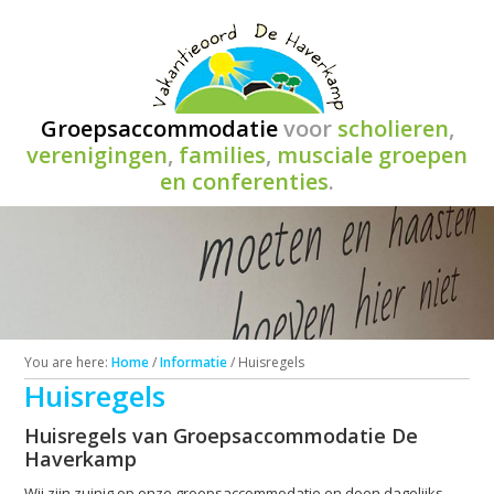
Groepsaccommodatie
voor
scholieren
,
verenigingen
,
families
,
musciale groepen
en conferenties
.
You are here:
Home
/
Informatie
/
Huisregels
Huisregels
Huisregels van Groepsaccommodatie De
Haverkamp
Wij zijn zuinig op onze groepsaccommodatie en doen dagelijks