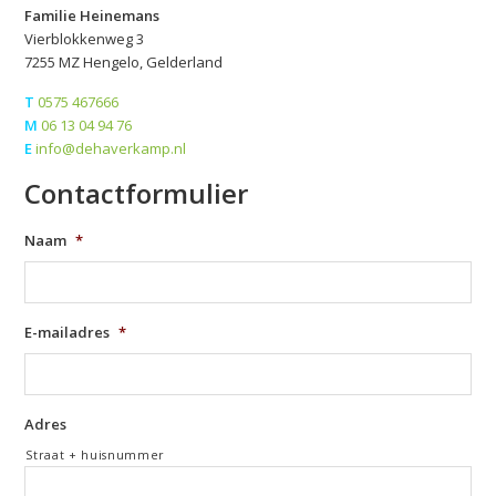
Familie Heinemans
Vierblokkenweg 3
7255 MZ Hengelo, Gelderland
T
0575 467666
M
06 13 04 94 76
E
info@dehaverkamp.nl
Contactformulier
Naam
*
E-mailadres
*
Adres
Straat + huisnummer