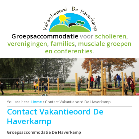
Groepsaccommodatie
voor
scholieren
,
verenigingen
,
families
,
musciale groepen
en conferenties
.
You are here:
Home
/
Contact Vakantieoord De Haverkamp
Contact Vakantieoord De
Haverkamp
Groepsaccommodatie De Haverkamp